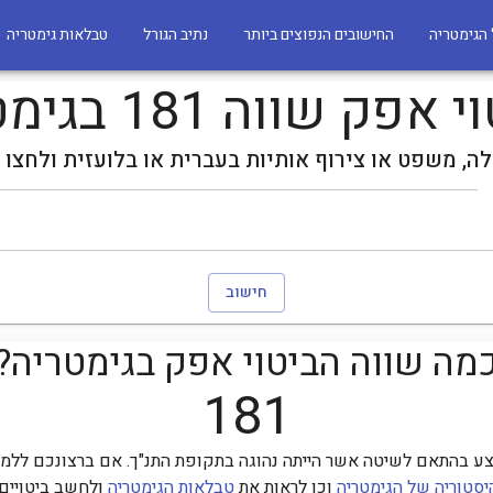
הגימטריה
החישובים הנפוצים ביותר
נתיב הגורל
טבלאות גימטריה
פק שווה 181 בגימטריה
לה, משפט או צירוף אותיות בעברית או בלועזית ולחצו 
חישוב
מה שווה הביטוי
אפק
בגימטריה?
181
ע בהתאם לשיטה אשר הייתה נהוגה בתקופת התנ"ך. אם ברצונכם ללמוד
יסטוריה של הגימטריה
וכן לראות את
טבלאות הגימטריה
ולחשב ביטויים