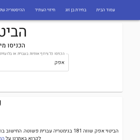
עמוד הבית
בחירת בן זוג
חיזוי העתיד
ההיסטוריה של 
הביטוי א
הכניסו מי
הכניסו כל צירוף אותיות בעברית או בלועזית
כ
הביטוי
אפק
שווה
181
בגימטריה עברית פשוטה.
החישוב בוצ
לקרוא באתרנו על
הה